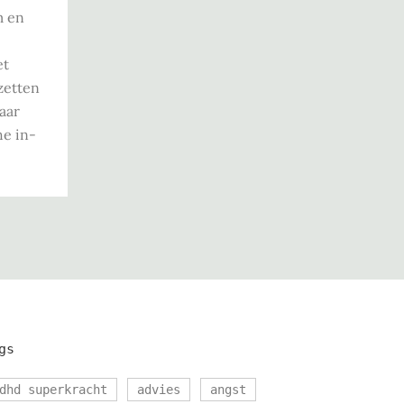
m en
e
et
zetten
aar
he in-
gs
dhd superkracht
advies
angst