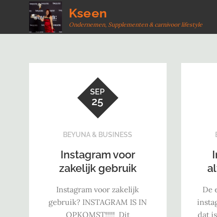
Skip
Kseen
to
Ondernemen, Supplementen & carnivoor lifestyle
content
SEP
25
BEYUNA & BUSINESS
Instagram voor
zakelijk gebruik
a
Instagram voor zakelijk
De 
gebruik? INSTAGRAM IS IN
insta
OPKOMST!!!!! Dit
dat i