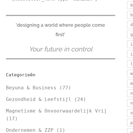
b
b
'designing a world where people come
d
first'
g
i
Your future in control
i
l
m
Categorieën
m
Beyuna & Business
(77)
n
Gezondheid & Leefstijl
(24)
n
Magnetisme & Onvoorwaardelijk Vrij
o
(17)
p
Ondernemen & ZZP
(1)
v