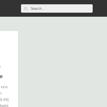
Search
for:
S
e
 een
n
j mij
basis