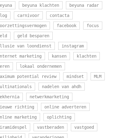
eyuna
beyuna klachten
beyuna radar
log
carnivoor
contacta
oorzettingsvermogen
facebook
focus
eld
geld besparen
llusie van loondienst
instagram
nternet marketing
kansen
klachten
eren
lokaal ondernemen
aximum potential review
mindset
MLM
ultinationals
nadelen van ahdh
ekhernia
netwerkmarketing
ieuwe richting
online adverteren
nline marketing
oplichting
iramidespel
vastberaden
vastgoed
eiligheid
veranderingen