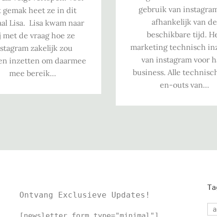
gebruik van instagra
 gemak heet ze in dit
afhankelijk van d
al Lisa. Lisa kwam naar
beschikbare tijd. H
j met de vraag hoe ze
marketing technisch in
stagram zakelijk zou
van instagram voor h
n inzetten om daarmee
business. Alle technisc
mee bereik…
en-outs van…
Ta
Ontvang Exclusieve Updates!
a
[newsletter_form type="minimal"]