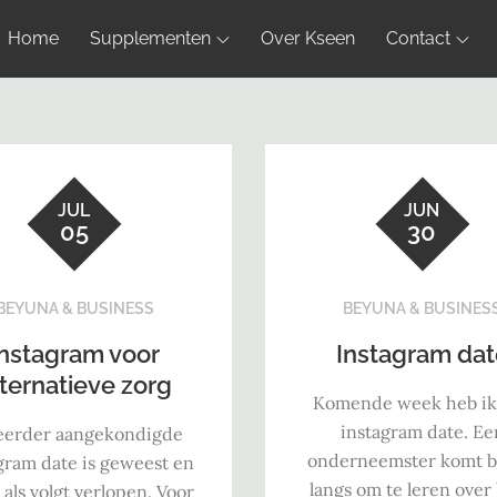
Home
Supplementen
Over Kseen
Contact
JUL
JUN
05
30
BEYUNA & BUSINESS
BEYUNA & BUSINES
Instagram voor
Instagram dat
lternatieve zorg
Komende week heb ik
instagram date. Ee
eerder aangekondigde
onderneemster komt bi
gram date is geweest en
langs om te leren over 
s als volgt verlopen. Voor