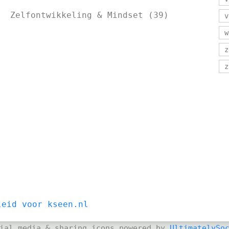
Zelfontwikkeling & Mindset
(39)
v
w
z
z
leid voor kseen.nl
ial media & sharing icons powered by
UltimatelySo