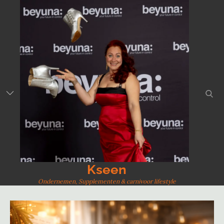
Skip
to
content
sear
Kseen
Ondernemen, Supplementen & carnivoor lifestyle