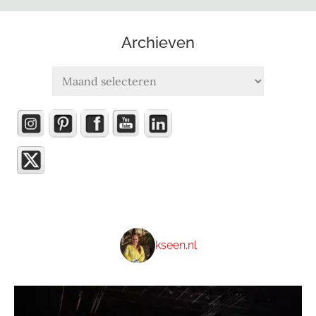
Archieven
Archieven
kseen.nl