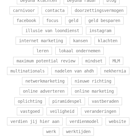
beyuna klachten
beyuna radar
blog
carnivoor
contacta
doorzettingsvermogen
facebook
focus
geld
geld besparen
illusie van loondienst
instagram
internet marketing
kansen
klachten
leren
lokaal ondernemen
maximum potential review
mindset
MLM
multinationals
nadelen van ahdh
nekhernia
netwerkmarketing
nieuwe richting
online adverteren
online marketing
oplichting
piramidespel
vastberaden
vastgoed
veiligheid
veranderingen
verdien jij hier aan
verdienmodel
website
werk
werktijden