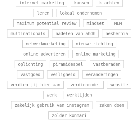
internet marketing
kansen
klachten
leren
lokaal ondernemen
maximum potential review
mindset
MLM
multinationals
nadelen van ahdh
nekhernia
netwerkmarketing
nieuwe richting
online adverteren
online marketing
oplichting
piramidespel
vastberaden
vastgoed
veiligheid
veranderingen
verdien jij hier aan
verdienmodel
website
werk
werktijden
zakelijk gebruik van instagram
zaken doen
zolder konmari