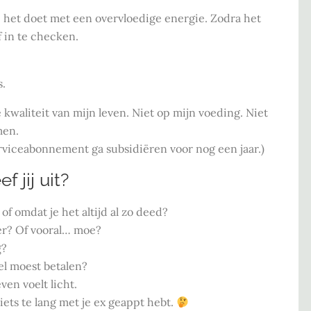
je het doet met een overvloedige energie. Zodra het
f in te checken.
s.
 kwaliteit van mijn leven. Niet op mijn voeding. Niet
men.
rviceabonnement ga subsidiëren voor nog een jaar.)
 jij uit?
 of omdat je het altijd al zo deed?
ijer? Of vooral… moe?
g?
el moest betalen?
en voelt licht.
iets te lang met je ex geappt hebt.