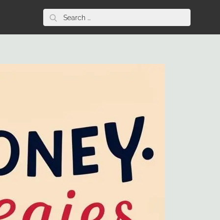
Search
for: