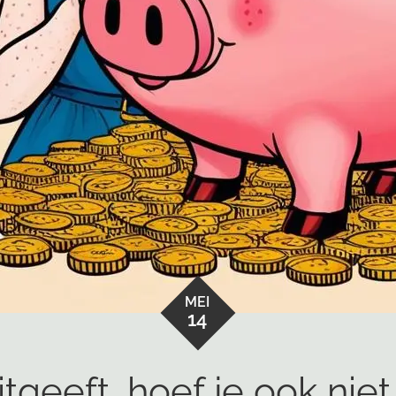
MEI
14
itgeeft, hoef je ook nie