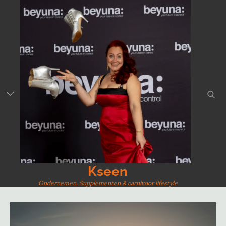
Skip
to
content
sear
Kseen
Ondernemen, Supplementen & carnivoor lifestyle