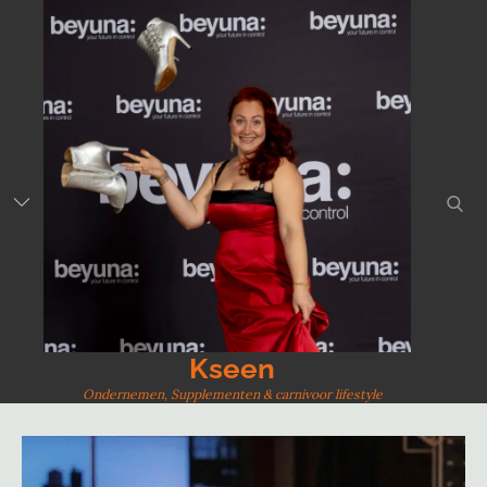
Skip
to
content
sear
Kseen
Ondernemen, Supplementen & carnivoor lifestyle