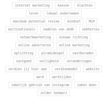
internet marketing
kansen
klachten
leren
lokaal ondernemen
maximum potential review
mindset
MLM
multinationals
nadelen van ahdh
nekhernia
netwerkmarketing
nieuwe richting
online adverteren
online marketing
oplichting
piramidespel
vastberaden
vastgoed
veiligheid
veranderingen
verdien jij hier aan
verdienmodel
website
werk
werktijden
zakelijk gebruik van instagram
zaken doen
zolder konmari