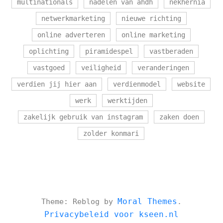
multinationals
nadelen van ahdh
nekhernia
netwerkmarketing
nieuwe richting
online adverteren
online marketing
oplichting
piramidespel
vastberaden
vastgoed
veiligheid
veranderingen
verdien jij hier aan
verdienmodel
website
werk
werktijden
zakelijk gebruik van instagram
zaken doen
zolder konmari
Moral Themes
Theme: Reblog by
.
Privacybeleid voor kseen.nl