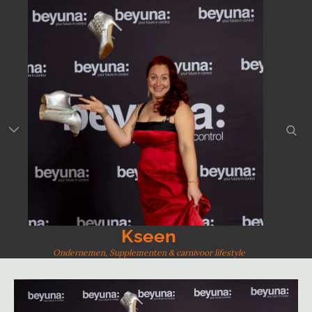
Skip
to
content
sear
Kseen
Ondernemen, Supplementen & carnivoor lifestyle