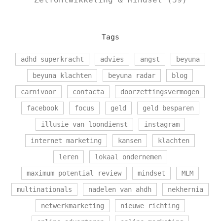
Tags
adhd superkracht
advies
angst
beyuna
beyuna klachten
beyuna radar
blog
carnivoor
contacta
doorzettingsvermogen
facebook
focus
geld
geld besparen
illusie van loondienst
instagram
internet marketing
kansen
klachten
leren
lokaal ondernemen
maximum potential review
mindset
MLM
multinationals
nadelen van ahdh
nekhernia
netwerkmarketing
nieuwe richting