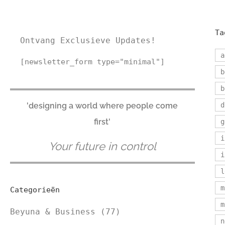
Ta
Ontvang Exclusieve Updates!
a
[newsletter_form type="minimal"]
b
b
'designing a world where people come
d
first'
g
i
Your future in control
i
l
m
Categorieën
m
Beyuna & Business
(77)
n