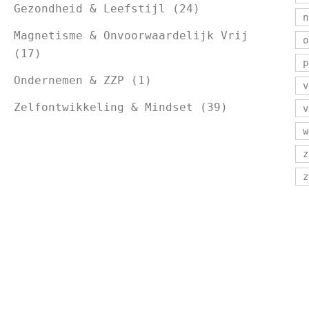
Gezondheid & Leefstijl
(24)
n
Magnetisme & Onvoorwaardelijk Vrij
o
(17)
p
Ondernemen & ZZP
(1)
v
Zelfontwikkeling & Mindset
(39)
v
w
z
z