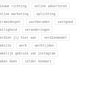
ieuwe richting
online adverteren
nline marketing
oplichting
iramidespel
vastberaden
vastgoed
eiligheid
veranderingen
erdien jij hier aan
verdienmodel
ebsite
werk
werktijden
akelijk gebruik van instagram
aken doen
zolder konmari