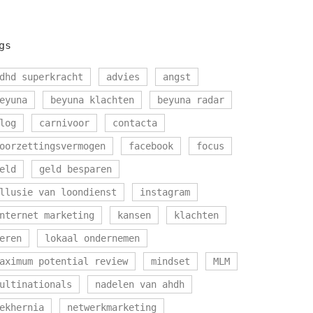
gs
dhd superkracht
advies
angst
eyuna
beyuna klachten
beyuna radar
log
carnivoor
contacta
oorzettingsvermogen
facebook
focus
eld
geld besparen
llusie van loondienst
instagram
nternet marketing
kansen
klachten
eren
lokaal ondernemen
aximum potential review
mindset
MLM
ultinationals
nadelen van ahdh
ekhernia
netwerkmarketing