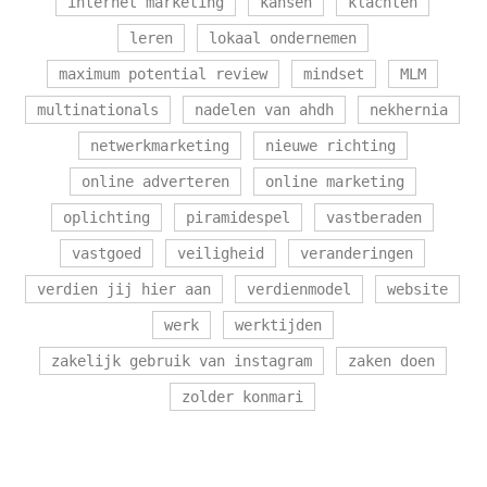
internet marketing
kansen
klachten
leren
lokaal ondernemen
maximum potential review
mindset
MLM
multinationals
nadelen van ahdh
nekhernia
netwerkmarketing
nieuwe richting
online adverteren
online marketing
oplichting
piramidespel
vastberaden
vastgoed
veiligheid
veranderingen
verdien jij hier aan
verdienmodel
website
werk
werktijden
zakelijk gebruik van instagram
zaken doen
zolder konmari