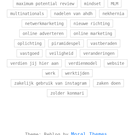
maximum potential review
mindset
MLM
multinationals
nadelen van ahdh
nekhernia
netwerkmarketing
nieuwe richting
online adverteren
online marketing
oplichting
piramidespel
vastberaden
vastgoed
veiligheid
veranderingen
verdien jij hier aan
verdienmodel
website
werk
werktijden
zakelijk gebruik van instagram
zaken doen
zolder konmari
Moral Themes
Theme: Reblog by
.