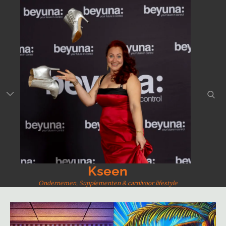
Skip
to
content
sear
Kseen
Ondernemen, Supplementen & carnivoor lifestyle