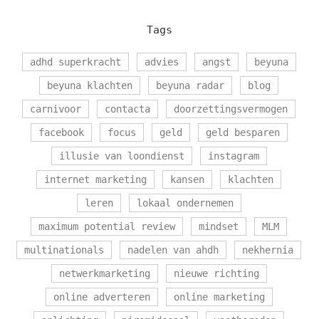
Tags
adhd superkracht
advies
angst
beyuna
beyuna klachten
beyuna radar
blog
carnivoor
contacta
doorzettingsvermogen
facebook
focus
geld
geld besparen
illusie van loondienst
instagram
internet marketing
kansen
klachten
leren
lokaal ondernemen
maximum potential review
mindset
MLM
multinationals
nadelen van ahdh
nekhernia
netwerkmarketing
nieuwe richting
online adverteren
online marketing