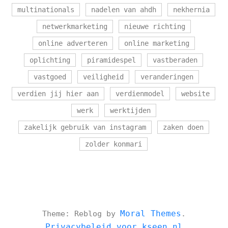
multinationals
nadelen van ahdh
nekhernia
netwerkmarketing
nieuwe richting
online adverteren
online marketing
oplichting
piramidespel
vastberaden
vastgoed
veiligheid
veranderingen
verdien jij hier aan
verdienmodel
website
werk
werktijden
zakelijk gebruik van instagram
zaken doen
zolder konmari
Moral Themes
Theme: Reblog by
.
Privacybeleid voor kseen.nl