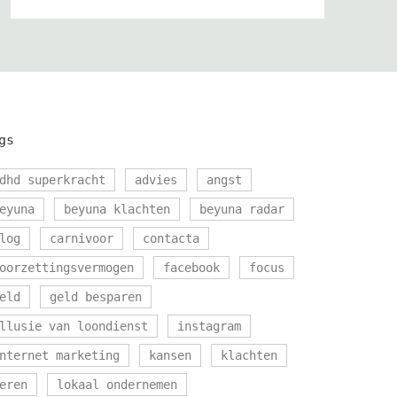
gs
dhd superkracht
advies
angst
eyuna
beyuna klachten
beyuna radar
log
carnivoor
contacta
oorzettingsvermogen
facebook
focus
eld
geld besparen
llusie van loondienst
instagram
nternet marketing
kansen
klachten
eren
lokaal ondernemen