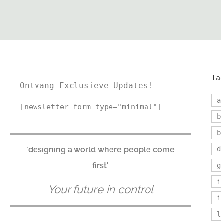
Ta
Ontvang Exclusieve Updates!
a
[newsletter_form type="minimal"]
b
b
'designing a world where people come
d
first'
g
i
Your future in control
i
l