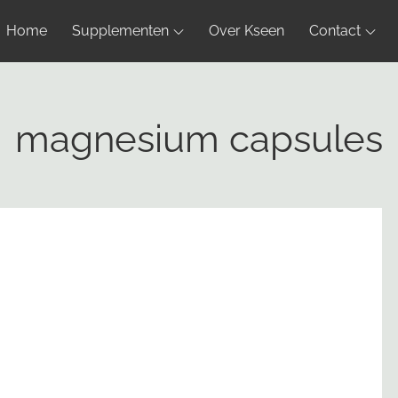
Home
Supplementen
Over Kseen
Contact
magnesium capsules