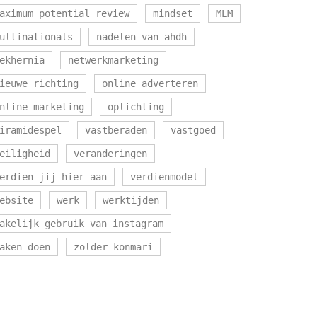
aximum potential review
mindset
MLM
ultinationals
nadelen van ahdh
ekhernia
netwerkmarketing
ieuwe richting
online adverteren
nline marketing
oplichting
iramidespel
vastberaden
vastgoed
eiligheid
veranderingen
erdien jij hier aan
verdienmodel
ebsite
werk
werktijden
akelijk gebruik van instagram
aken doen
zolder konmari