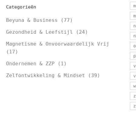
m
Categorieën
m
Beyuna & Business
(77)
n
Gezondheid & Leefstijl
(24)
n
Magnetisme & Onvoorwaardelijk Vrij
o
(17)
p
Ondernemen & ZZP
(1)
v
Zelfontwikkeling & Mindset
(39)
v
w
z
z