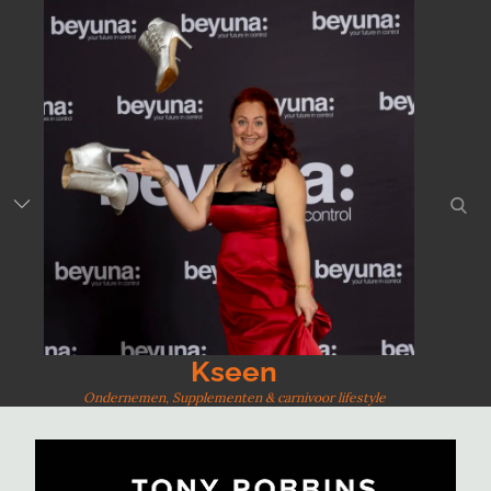
Skip
to
content
sear
Kseen
Ondernemen, Supplementen & carnivoor lifestyle