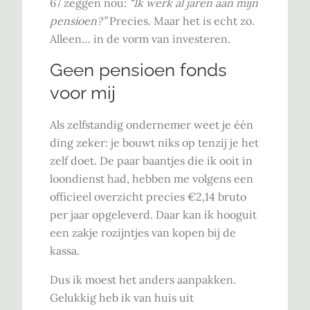
67 zeggen nou:
“Ik werk al jaren aan mijn
pensioen?”
Precies. Maar het is echt zo.
Alleen… in de vorm van investeren.
Geen pensioen fonds
voor mij
Als zelfstandig ondernemer weet je één
ding zeker: je bouwt niks op tenzij je het
zelf doet. De paar baantjes die ik ooit in
loondienst had, hebben me volgens een
officieel overzicht precies €2,14 bruto
per jaar opgeleverd. Daar kan ik hooguit
een zakje rozijntjes van kopen bij de
kassa.
Dus ik moest het anders aanpakken.
Gelukkig heb ik van huis uit