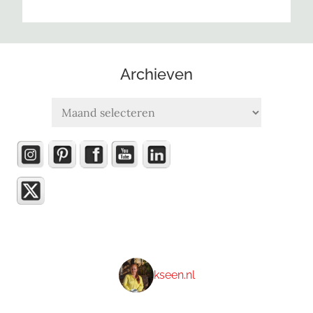
Archieven
Archieven
kseen.nl