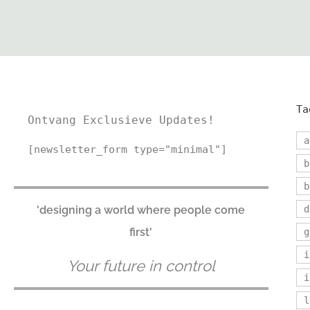
Ta
Ontvang Exclusieve Updates!
a
[newsletter_form type="minimal"]
b
b
'designing a world where people come
d
first'
g
i
Your future in control
i
l