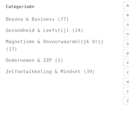
m
Categorieën
m
Beyuna & Business
(77)
n
Gezondheid & Leefstijl
(24)
n
Magnetisme & Onvoorwaardelijk Vrij
o
(17)
p
Ondernemen & ZZP
(1)
v
Zelfontwikkeling & Mindset
(39)
v
w
z
z