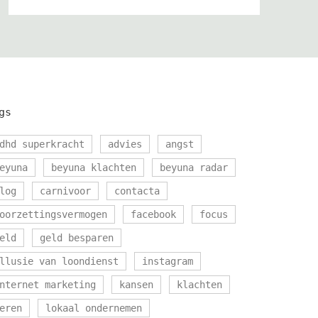
gs
dhd superkracht
advies
angst
eyuna
beyuna klachten
beyuna radar
log
carnivoor
contacta
oorzettingsvermogen
facebook
focus
eld
geld besparen
llusie van loondienst
instagram
nternet marketing
kansen
klachten
eren
lokaal ondernemen