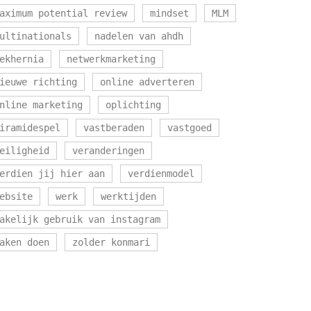
aximum potential review
mindset
MLM
ultinationals
nadelen van ahdh
ekhernia
netwerkmarketing
ieuwe richting
online adverteren
nline marketing
oplichting
iramidespel
vastberaden
vastgoed
eiligheid
veranderingen
erdien jij hier aan
verdienmodel
ebsite
werk
werktijden
akelijk gebruik van instagram
aken doen
zolder konmari