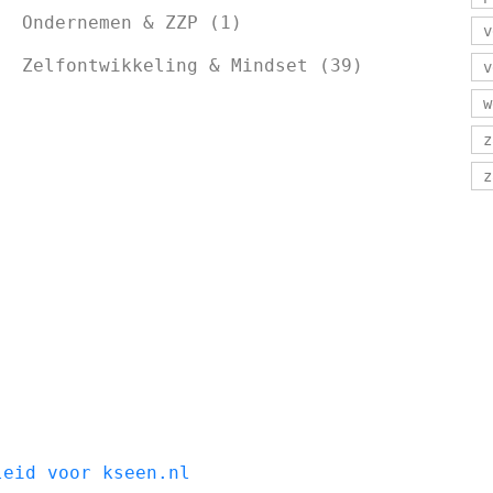
Ondernemen & ZZP
(1)
v
Zelfontwikkeling & Mindset
(39)
v
w
z
z
leid voor kseen.nl