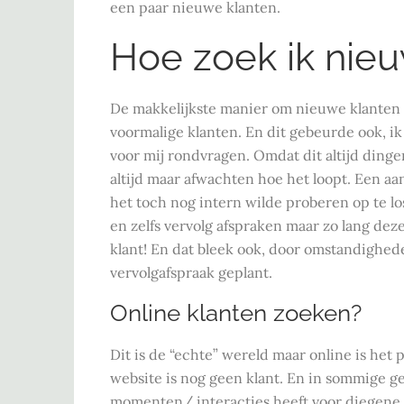
een paar nieuwe klanten.
Hoe zoek ik nie
De makkelijkste manier om nieuwe klanten te
voormalige klanten. En dit gebeurde ook, 
voor mij rondvragen. Omdat dit altijd dingen
altijd maar afwachten hoe het loopt. Een aan
het toch nog intern wilde proberen op te lo
en zelfs vervolg afspraken maar zo lang deze 
klant! En dat bleek ook, door omstandighede
vervolgafspraak geplant.
Online klanten zoeken?
Dit is de “echte” wereld maar online is het 
website is nog geen klant. En in sommige g
momenten/ interacties heeft voor diegene k