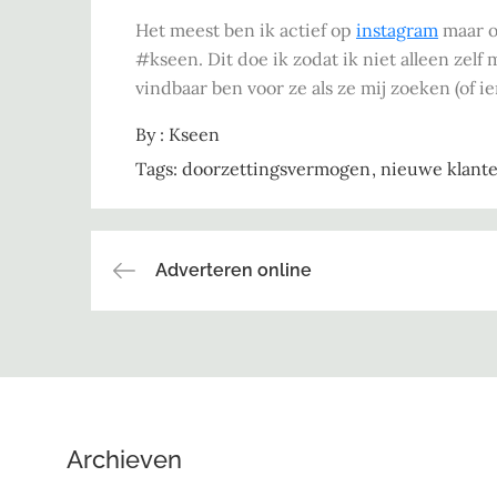
Het meest ben ik actief op
instagram
maar o
#kseen. Dit doe ik zodat ik niet alleen zel
vindbaar ben voor ze als ze mij zoeken (of i
By :
Kseen
Tags:
doorzettingsvermogen
nieuwe klant
Bericht
Adverteren online
navigatie
Archieven