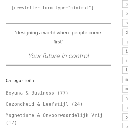
a
[newsletter_form type="minimal"]
b
b
'designing a world where people come
d
first'
g
i
Your future in control
i
l
m
Categorieën
m
Beyuna & Business
(77)
n
Gezondheid & Leefstijl
(24)
n
Magnetisme & Onvoorwaardelijk Vrij
o
(17)
p