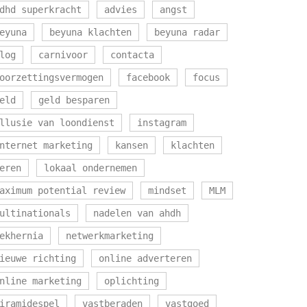
dhd superkracht
advies
angst
eyuna
beyuna klachten
beyuna radar
log
carnivoor
contacta
oorzettingsvermogen
facebook
focus
eld
geld besparen
llusie van loondienst
instagram
nternet marketing
kansen
klachten
eren
lokaal ondernemen
aximum potential review
mindset
MLM
ultinationals
nadelen van ahdh
ekhernia
netwerkmarketing
ieuwe richting
online adverteren
nline marketing
oplichting
iramidespel
vastberaden
vastgoed