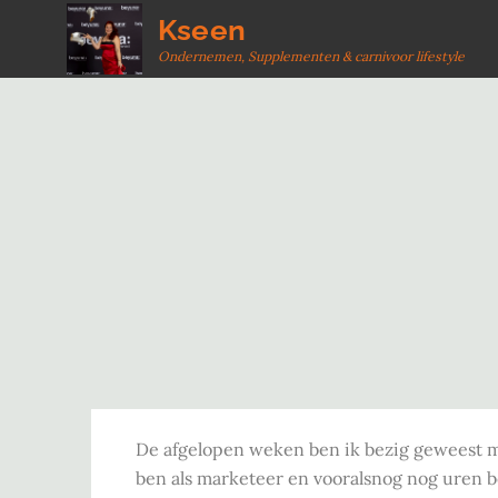
Skip
Kseen
to
Ondernemen, Supplementen & carnivoor lifestyle
content
De afgelopen weken ben ik bezig geweest me
ben als marketeer en vooralsnog nog uren b