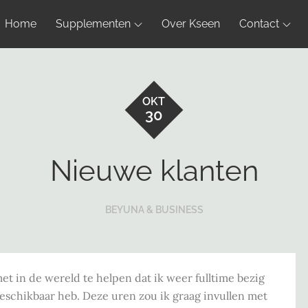
Home
Supplementen
Over Kseen
Contact
OKT
30
Nieuwe klanten
BEYUNA & BUSINESS
t in de wereld te helpen dat ik weer fulltime bezig
eschikbaar heb. Deze uren zou ik graag invullen met