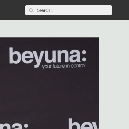
Search
for: