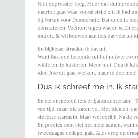
Niet depressief-leeg. Meer dat sluimerende 
naartoe gaat waar vooral strijd zit. Ik had m
bij Forum voor Democratie. Dat deed ik met 
constateren. Vechten tegen wat er
is
. En er
muren. Ik wil bouwen aan iets dat vooruit ki
En blijkbaar straalde ik dat uit.
Want Bas, een bekende uit het netwerkwere
wilde om te luisteren. Meer niet. Dus ik luis
idee
hoe
dit gaat werken, maar ik doe mee!
Dus ik schreef me in. Ik sta
En zei er meteen iets briljants achteraan: “
van tijd, maar die zaten vol. Met idealen, c
sterkste startsein. Maar wel eerlijk. Na de v
En precies toen viel het mooi samen, want 
tweedaagse college, gala. Alles erop en era