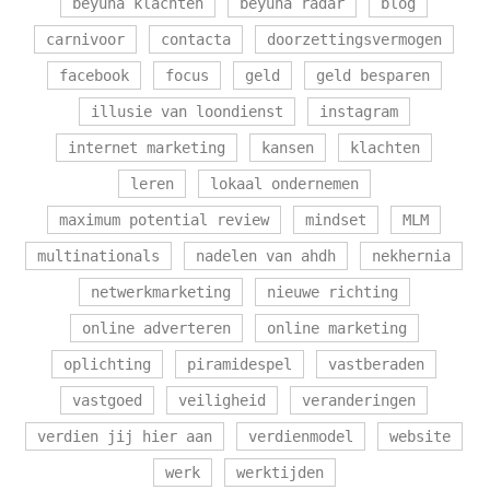
beyuna klachten
beyuna radar
blog
carnivoor
contacta
doorzettingsvermogen
facebook
focus
geld
geld besparen
illusie van loondienst
instagram
internet marketing
kansen
klachten
leren
lokaal ondernemen
maximum potential review
mindset
MLM
multinationals
nadelen van ahdh
nekhernia
netwerkmarketing
nieuwe richting
online adverteren
online marketing
oplichting
piramidespel
vastberaden
vastgoed
veiligheid
veranderingen
verdien jij hier aan
verdienmodel
website
werk
werktijden