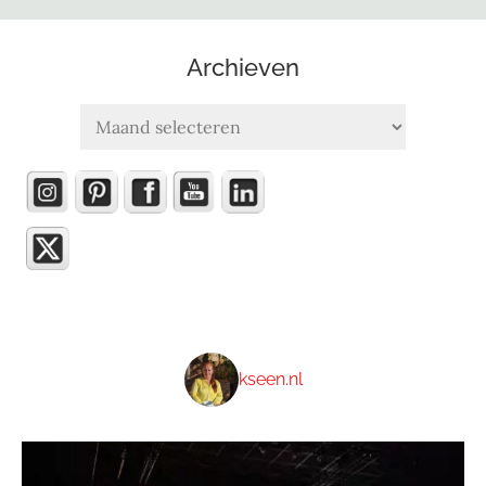
Archieven
Archieven
kseen.nl