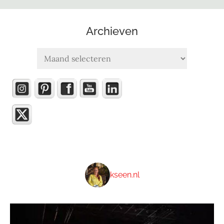
Archieven
Archieven
kseen.nl