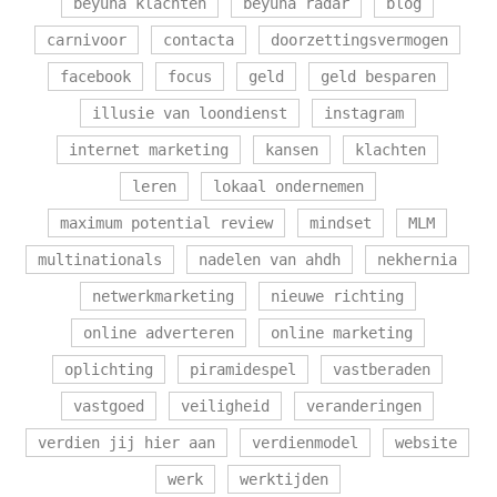
beyuna klachten
beyuna radar
blog
carnivoor
contacta
doorzettingsvermogen
facebook
focus
geld
geld besparen
illusie van loondienst
instagram
internet marketing
kansen
klachten
leren
lokaal ondernemen
maximum potential review
mindset
MLM
multinationals
nadelen van ahdh
nekhernia
netwerkmarketing
nieuwe richting
online adverteren
online marketing
oplichting
piramidespel
vastberaden
vastgoed
veiligheid
veranderingen
verdien jij hier aan
verdienmodel
website
werk
werktijden