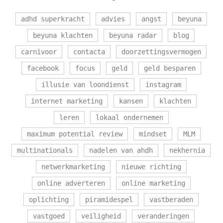
adhd superkracht
advies
angst
beyuna
beyuna klachten
beyuna radar
blog
carnivoor
contacta
doorzettingsvermogen
facebook
focus
geld
geld besparen
illusie van loondienst
instagram
internet marketing
kansen
klachten
leren
lokaal ondernemen
maximum potential review
mindset
MLM
multinationals
nadelen van ahdh
nekhernia
netwerkmarketing
nieuwe richting
online adverteren
online marketing
oplichting
piramidespel
vastberaden
vastgoed
veiligheid
veranderingen