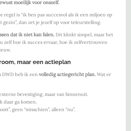
ewust moeilijk voor onszelf.
je regel is “ik ben pas succesvol als ik een miljoen op
ezin”, dan zet je jezelf op voor teleurstelling.
ssen dat ik niet kan falen.
Dit klinkt simpel, maar het
u zelf hoe ik succes ervaar, hoe ik zelfvertrouwen
ieuw.
droom, maar een actieplan
na DWD heb ik een
volledig actiegericht plan.
Wat er
externe bevestiging, maar van binnenuit.
ik daar ga komen.
ooit”, geen “misschien”, alleen “nu”.