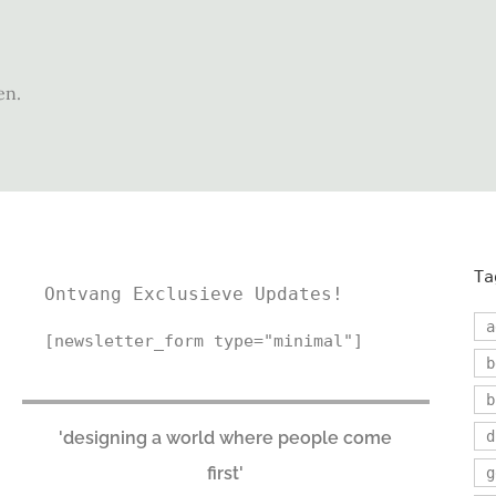
en.
Ta
Ontvang Exclusieve Updates!
a
[newsletter_form type="minimal"]
b
b
'designing a world where people come
d
first'
g