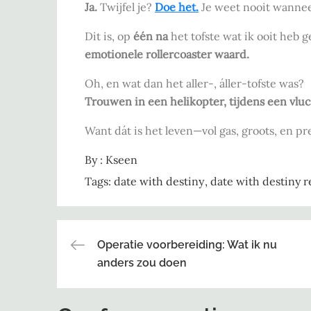
Ja.
Twijfel je?
Doe het.
Je weet nooit wanneer
Dit is, op
één na
het tofste wat ik ooit heb 
emotionele rollercoaster waard.
Oh, en wat dan het aller-, áller-tofste was?
Trouwen in een helikopter, tijdens een vluc
Want dát is het leven—vol gas, groots, en prec
By :
Kseen
Tags:
date with destiny
date with destiny 
Bericht
Operatie voorbereiding: Wat ik nu
anders zou doen
navigatie