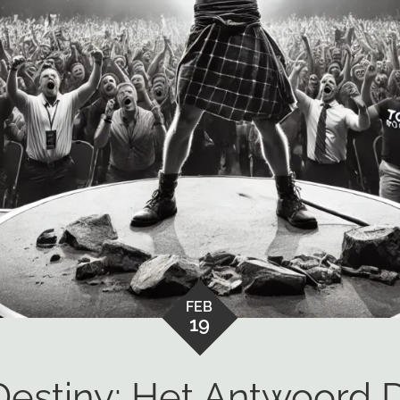
FEB
19
Destiny: Het Antwoord D