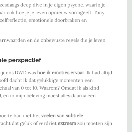
zesdaags deep dive in je eigen psyche, waarin je
maar ook hoe je je leven opnieuw vormgeeft. Tony
 zelfreflectie, emotionele doorbraken en
je kernwaarden en de onbewuste regels die je leven
le perspectief
g tijdens DWD was
hoe ik emoties ervaar
. Ik had altijd
hoofd dacht ik dat gelukkige momenten een
haal van 0 tot 10. Waarom? Omdat ik als kind
0
, en in mijn beleving moest alles daarna een
 moeite had met het
voelen van subtiele
wacht dat geluk of verdriet
extreem
zou moeten zijn