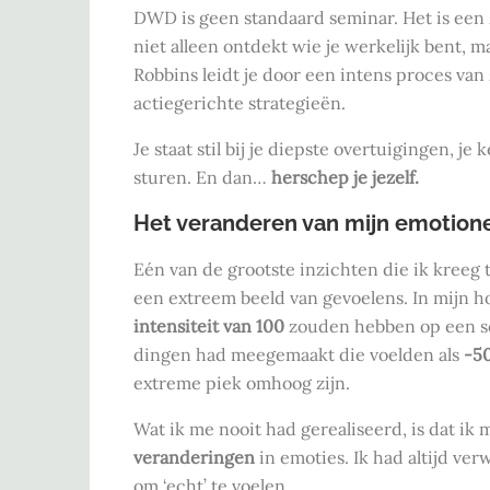
DWD is geen standaard seminar. Het is een 
niet alleen ontdekt wie je werkelijk bent, 
Robbins leidt je door een intens proces van
actiegerichte strategieën.
Je staat stil bij je diepste overtuigingen, 
sturen. En dan…
herschep je jezelf.
Het veranderen van mijn emotione
Eén van de grootste inzichten die ik kree
een extreem beeld van gevoelens. In mijn 
intensiteit van 100
zouden hebben op een sc
dingen had meegemaakt die voelden als
-5
extreme piek omhoog zijn.
Wat ik me nooit had gerealiseerd, is dat ik
veranderingen
in emoties. Ik had altijd ver
om ‘echt’ te voelen.