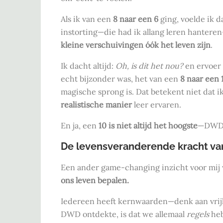
Als ik van een
8 naar een 6
ging, voelde ik d
instorting—die had ik allang leren hanter
kleine verschuivingen óók het leven zijn
.
Ik dacht altijd:
Oh, is dit het nou?
en ervoer 
echt bijzonder was, het van een
8 naar een 
magische sprong is. Dat betekent niet dat i
realistische manier
leer ervaren.
En ja, een
10 is niet altijd het hoogste
—DWD 
De levensveranderende kracht va
Een ander game-changing inzicht voor mij
ons leven bepalen.
Iedereen heeft kernwaarden—denk aan vrijhei
DWD ontdekte, is dat we allemaal
regels
heb