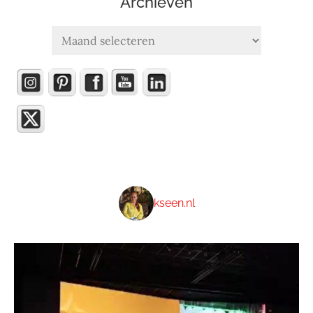
Archieven
Archieven
kseen.nl