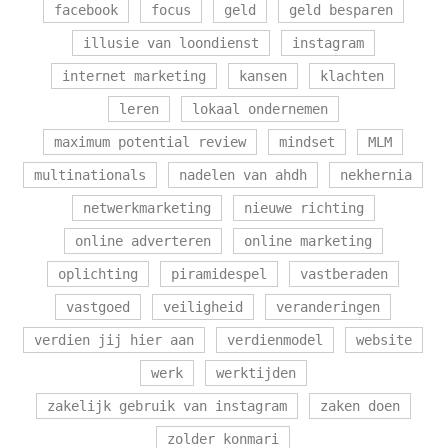
facebook
focus
geld
geld besparen
illusie van loondienst
instagram
internet marketing
kansen
klachten
leren
lokaal ondernemen
maximum potential review
mindset
MLM
multinationals
nadelen van ahdh
nekhernia
netwerkmarketing
nieuwe richting
online adverteren
online marketing
oplichting
piramidespel
vastberaden
vastgoed
veiligheid
veranderingen
verdien jij hier aan
verdienmodel
website
werk
werktijden
zakelijk gebruik van instagram
zaken doen
zolder konmari