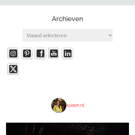
Archieven
Archieven
kseen.nl