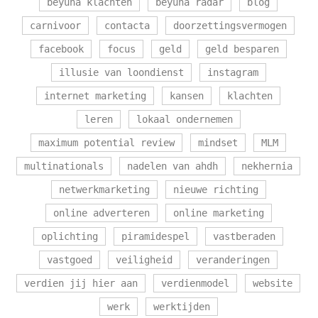
beyuna klachten
beyuna radar
blog
carnivoor
contacta
doorzettingsvermogen
facebook
focus
geld
geld besparen
illusie van loondienst
instagram
internet marketing
kansen
klachten
leren
lokaal ondernemen
maximum potential review
mindset
MLM
multinationals
nadelen van ahdh
nekhernia
netwerkmarketing
nieuwe richting
online adverteren
online marketing
oplichting
piramidespel
vastberaden
vastgoed
veiligheid
veranderingen
verdien jij hier aan
verdienmodel
website
werk
werktijden