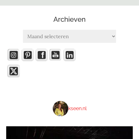
Archieven
Archieven
kseen.nl