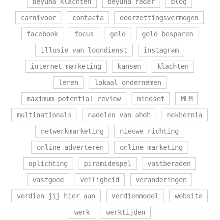
beyuna klachten
beyuna radar
blog
carnivoor
contacta
doorzettingsvermogen
facebook
focus
geld
geld besparen
illusie van loondienst
instagram
internet marketing
kansen
klachten
leren
lokaal ondernemen
maximum potential review
mindset
MLM
multinationals
nadelen van ahdh
nekhernia
netwerkmarketing
nieuwe richting
online adverteren
online marketing
oplichting
piramidespel
vastberaden
vastgoed
veiligheid
veranderingen
verdien jij hier aan
verdienmodel
website
werk
werktijden