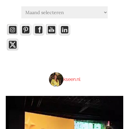
Archieven
kseen.nl